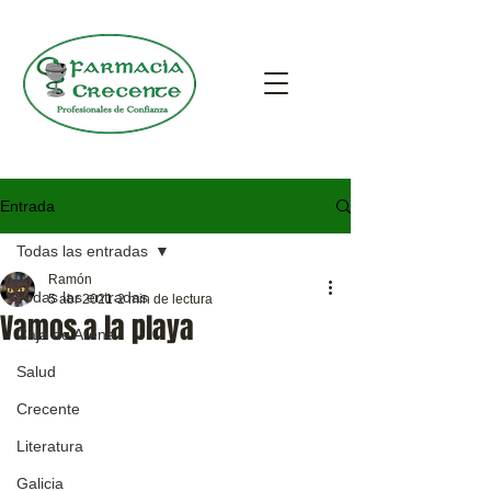
Entrada
Todas las entradas
Ramón
Todas las entradas
5 abr 2021
2 min de lectura
Vamos a la playa
Caja de Arena
Salud
Crecente
Literatura
Galicia