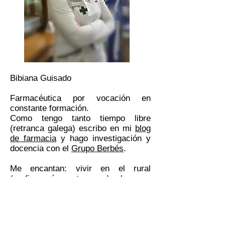
Bibiana Guisado
Farmacéutica por vocación en
constante formación.
Como tengo tanto tiempo libre
(retranca galega) escribo en mi
blog
de farmacia
y hago investigación y
docencia con el
Grupo Berbés
.
Me encantan: vivir en el rural
(prefiero oír cantar verderoles que
oír pitar coches, qué le voy a hacer)
y la farmacia asistencial enfocada a
mejorar la salud de nuestros
pacientes.