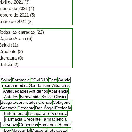
abril de 2021
(3)
3 entradas
marzo de 2021
(4)
4 entradas
febrero de 2021
(5)
5 entradas
enero de 2021
(2)
2 entradas
Todas las entradas
(22)
22 entradas
Caja de Arena
(6)
6 entradas
Salud
(11)
11 entradas
Crecente
(2)
2 entradas
Literatura
(0)
0 entradas
Galicia
(2)
2 entradas
Salud
Farmacia
COVID19
Foto
Galicia
receta medica
Senderismo
Albarelos
Antigüedades
Antígenos
Apariencia
Autotest
Bienvenida
Botica Clasica
Botigato
certificados
Ciencia
Colágeno
Contacto
Crecente
Don Ángel
Ecología
Enfermedad
Escaparate
Evidencia
Farmacia Crecente
Farmaciencia
Fervenza
Genéricos
Homenaje
Humor
Ley
Mascarilla
Mascota
naturaleza