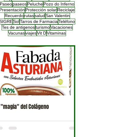
Paseo
paseos
Peluche
Pozo do Inferno
Presentación
Protección solar
Reciclaje
Recuerdo
rutas
salud
San Valentin
SIGRE
Sol
Tarros de Farmacia
Teléfono
Tes de antigenos
turismo
Vacaciones
Vacunas
viajes
Vit D
Vitaminas
 "magia" del Colágeno