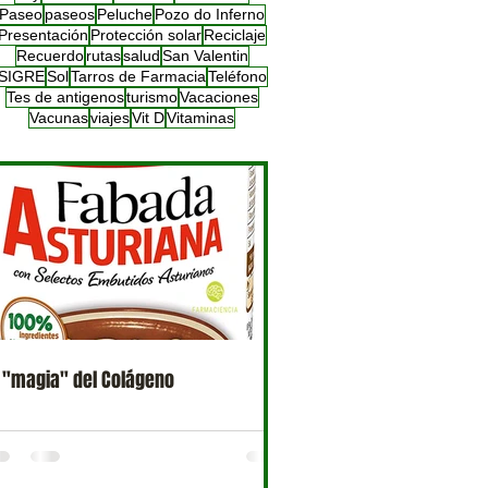
Paseo
paseos
Peluche
Pozo do Inferno
Presentación
Protección solar
Reciclaje
Recuerdo
rutas
salud
San Valentin
SIGRE
Sol
Tarros de Farmacia
Teléfono
Tes de antigenos
turismo
Vacaciones
Vacunas
viajes
Vit D
Vitaminas
 "magia" del Colágeno