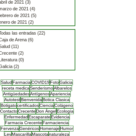
abril de 2021
(3)
3 entradas
marzo de 2021
(4)
4 entradas
febrero de 2021
(5)
5 entradas
enero de 2021
(2)
2 entradas
Todas las entradas
(22)
22 entradas
Caja de Arena
(6)
6 entradas
Salud
(11)
11 entradas
Crecente
(2)
2 entradas
Literatura
(0)
0 entradas
Galicia
(2)
2 entradas
Salud
Farmacia
COVID19
Foto
Galicia
receta medica
Senderismo
Albarelos
Antigüedades
Antígenos
Apariencia
Autotest
Bienvenida
Botica Clasica
Botigato
certificados
Ciencia
Colágeno
Contacto
Crecente
Don Ángel
Ecología
Enfermedad
Escaparate
Evidencia
Farmacia Crecente
Farmaciencia
Fervenza
Genéricos
Homenaje
Humor
Ley
Mascarilla
Mascota
naturaleza