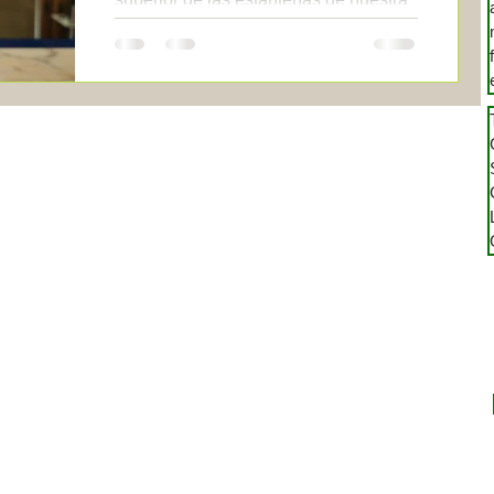
farmacia se llaman albarelos. Voy a
hacer una breve introducción...